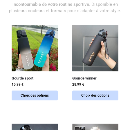
incontournable de votre routine sportive
. Disponible en
plusieurs couleurs et formats pour s’adapter à votre style.
Gourde sport
Gourde winner
15,99
€
28,99
€
Choix des options
Choix des options