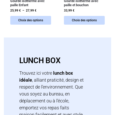
Gourde isotherme avec
Gourde isotherme avec
paille Enfant
paille et bouchon
25,99
€
–
27,99
€
33,99
€
Choix des options
Choix des options
LUNCH BOX
Trouvez ici votre
lunch box
idéale
, alliant praticité, design et
respect de l’environnement. Que
vous soyez au bureau, en
déplacement ou à l’école,
emportez vos repas faits
maison facilement et avec style.