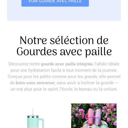
VOIR GOURDE AVEC PAILLE
Notre séléction de
Gourdes avec paille
Découvrez notre
gourde avec paille intégrée
, l’alliée idéale
pour une hydratation facile à tout moment de la journée.
Conçue pour les petits comme pour les grands, elle permet
de
boire sans renverser
, sans avoir à incliner la gourde —
un vrai plus pour le sport, l’école, le bureau ou la voiture.