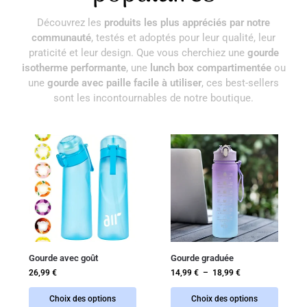
Découvrez les
produits les plus appréciés par notre
communauté
, testés et adoptés pour leur qualité, leur
praticité et leur design. Que vous cherchiez une
gourde
isotherme performante
, une
lunch box compartimentée
ou
une
gourde avec paille facile à utiliser
, ces best-sellers
sont les incontournables de notre boutique.
Gourde avec goût
Gourde graduée
26,99
€
14,99
€
–
18,99
€
Choix des options
Choix des options