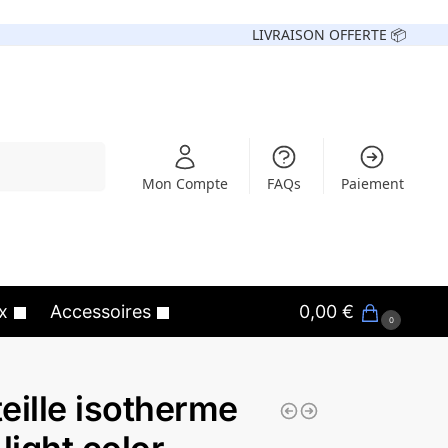
LIVRAISON OFFERTE 📦
Recherche
Mon Compte
FAQs
Paiement
x
Accessoires
0,00
€
0
eille isotherme