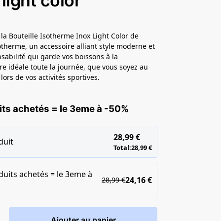
 light color
la Bouteille Isotherme Inox Light Color de
therme, un accessoire alliant style moderne et
sabilité qui garde vos boissons à la
e idéale toute la journée, que vous soyez au
ors de vos activités sportives.
its achetés = le 3eme à -50%
28,99
€
duit
Total:
28,99
€
duits achetés = le 3eme à
24,16
€
28,99
€
Ajouter au panier