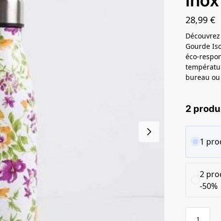
inox
28,99
€
Découvrez 
Gourde Iso
éco-respon
températur
bureau ou l
2 produ
1 pro
2 pro
-50%