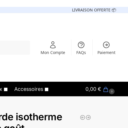
LIVRAISON OFFERTE 📦
Recherche
Mon Compte
FAQs
Paiement
x
Accessoires
0,00
€
0
rde isotherme