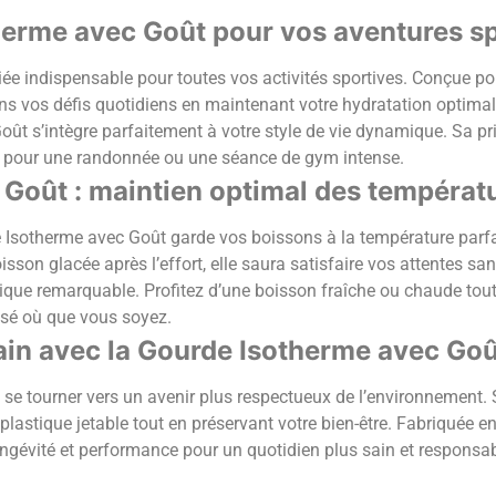
herme avec Goût pour vos aventures sp
ée indispensable pour toutes vos activités sportives. Conçue pour
ns vos défis quotidiens en maintenant votre hydratation optim
ût s’intègre parfaitement à votre style de vie dynamique. Sa pri
it pour une randonnée ou une séance de gym intense.
Goût : maintien optimal des températ
e Isotherme avec Goût garde vos boissons à la température parfa
son glacée après l’effort, elle saura satisfaire vos attentes san
ique remarquable. Profitez d’une boisson fraîche ou chaude tout 
isé où que vous soyez.
ain avec la Gourde Isotherme avec Goû
t se tourner vers un avenir plus respectueux de l’environnement.
 plastique jetable tout en préservant votre bien-être. Fabriquée 
longévité et performance pour un quotidien plus sain et responsa