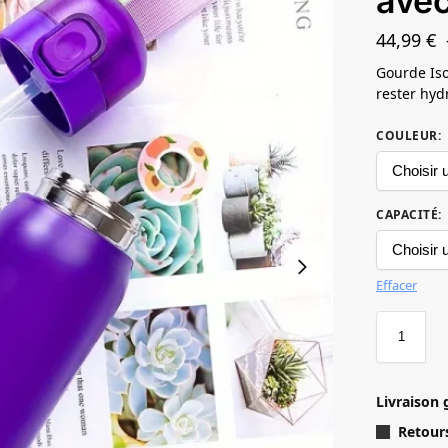
avec
44,99
€
Gourde Iso
rester hyd
COULEUR
:
CAPACITÉ
:
Effacer
Livraison 
Retours