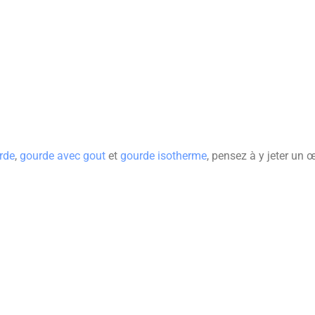
rde
,
gourde avec gout
et
gourde isotherme
, pensez à y jeter un œ