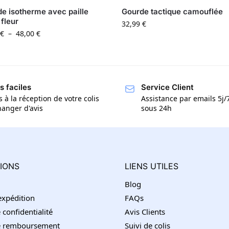
e isotherme avec paille
Gourde tactique camouflée
 fleur
32,99
€
€
–
48,00
€
s faciles
Service Client
s à la réception de votre colis
Assistance par emails 5j
anger d'avis
sous 24h
IONS
LIENS UTILES
Blog
’expédition
FAQs
 confidentialité
Avis Clients
de remboursement
Suivi de colis