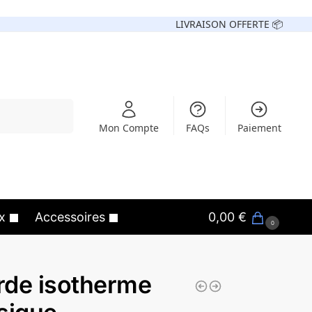
LIVRAISON OFFERTE 📦
Recherche
Mon Compte
FAQs
Paiement
x
Accessoires
0,00
€
0
rde isotherme