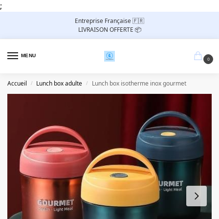
;
Entreprise Française 🇫🇷
LIVRAISON OFFERTE 📦
MENU
0
Accueil
Lunch box adulte
Lunch box isotherme inox gourmet
/
/